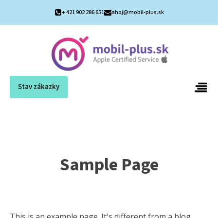
+ 421 902 286 651
ahoj@mobil-plus.sk
Stav zákazky
Sample Page
This is an example page. It's different from a blog