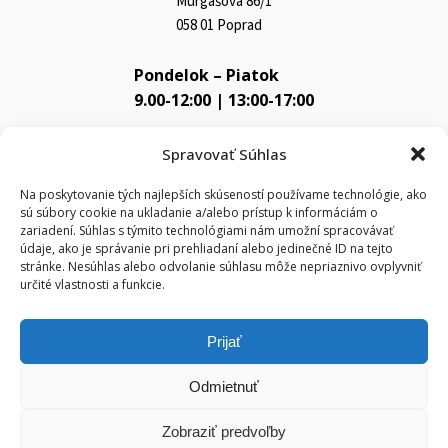
Murgašova 86/1
058 01 Poprad
Pondelok – Piatok
9.00-12:00 | 13:00-17:00
Využite bezplatné parkovanie priamo pred prevádzkou.
Spravovať Súhlas
Na poskytovanie tých najlepších skúseností používame technológie, ako
sú súbory cookie na ukladanie a/alebo prístup k informáciám o
zariadení. Súhlas s týmito technológiami nám umožní spracovávať
údaje, ako je správanie pri prehliadaní alebo jedinečné ID na tejto
stránke. Nesúhlas alebo odvolanie súhlasu môže nepriaznivo ovplyvniť
určité vlastnosti a funkcie.
Kliknutím prijmete súbory cookie marketing
a povolíte tento obsah
Prijať
Odmietnuť
Zobraziť predvoľby