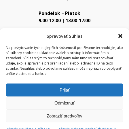
Pondelok – Piatok
9.00-12:00 | 13:00-17:00
Využite bezplatné parkovanie priamo pred prevádzkou.
Spravovať Súhlas
Na poskytovanie tých najlepších skúseností používame technológie, ako
sú súbory cookie na ukladanie a/alebo prístup k informáciám o
zariadení. Súhlas s týmito technológiami nám umožní spracovávať
údaje, ako je správanie pri prehliadaní alebo jedinečné ID na tejto
stránke. Nesúhlas alebo odvolanie súhlasu môže nepriaznivo ovplyvniť
určité vlastnosti a funkcie.
Kliknutím prijmete súbory cookie marketing
a povolíte tento obsah
Prijať
Odmietnuť
Zobraziť predvoľby