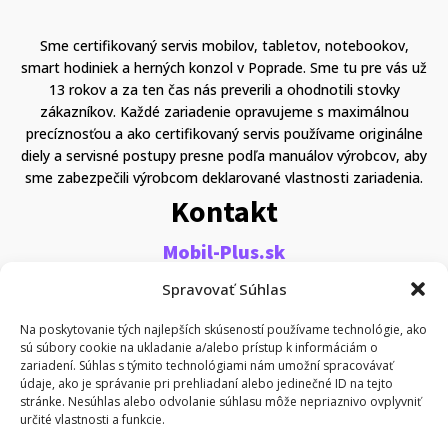
Sme certifikovaný servis mobilov, tabletov, notebookov,
smart hodiniek a herných konzol v Poprade. Sme tu pre vás už
13 rokov a za ten čas nás preverili a ohodnotili stovky
zákazníkov. Každé zariadenie opravujeme s maximálnou
precíznosťou a ako certifikovaný servis používame originálne
diely a servisné postupy presne podľa manuálov výrobcov, aby
sme zabezpečili výrobcom deklarované vlastnosti zariadenia.
Kontakt
Mobil-Plus.sk
Murgašova 86/1
Spravovať Súhlas
058 01 Poprad
Na poskytovanie tých najlepších skúseností používame technológie, ako
sú súbory cookie na ukladanie a/alebo prístup k informáciám o
Pondelok – Piatok
zariadení. Súhlas s týmito technológiami nám umožní spracovávať
9.00-12:00 | 13:00-17:00
údaje, ako je správanie pri prehliadaní alebo jedinečné ID na tejto
stránke. Nesúhlas alebo odvolanie súhlasu môže nepriaznivo ovplyvniť
určité vlastnosti a funkcie.
Využite bezplatné parkovanie priamo pred prevádzkou.