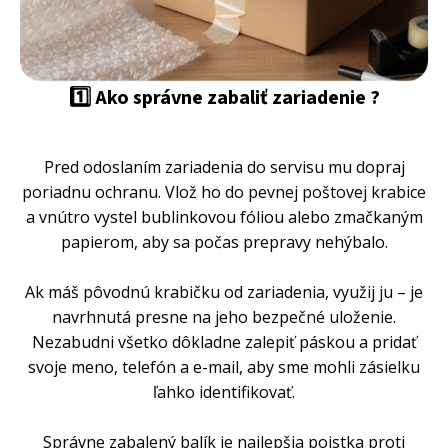
1️⃣ Ako správne zabaliť zariadenie ?
Pred odoslaním zariadenia do servisu mu dopraj
poriadnu ochranu. Vlož ho do pevnej poštovej krabice
a vnútro vystel bublinkovou fóliou alebo zmačkaným
papierom, aby sa počas prepravy nehýbalo.
Ak máš pôvodnú krabičku od zariadenia, využij ju – je
navrhnutá presne na jeho bezpečné uloženie.
Nezabudni všetko dôkladne zalepiť páskou a pridať
svoje meno, telefón a e-mail, aby sme mohli zásielku
ľahko identifikovať.
Správne zabalený balík je najlepšia poistka proti