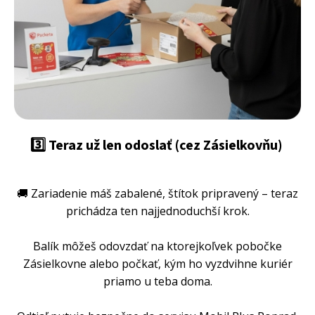
3️⃣ Teraz už len odoslať (cez Zásielkovňu)
🚚 Zariadenie máš zabalené, štítok pripravený – teraz
prichádza ten najjednoduchší krok.
Balík môžeš odovzdať na ktorejkoľvek pobočke
Zásielkovne alebo počkať, kým ho vyzdvihne kuriér
priamo u teba doma.