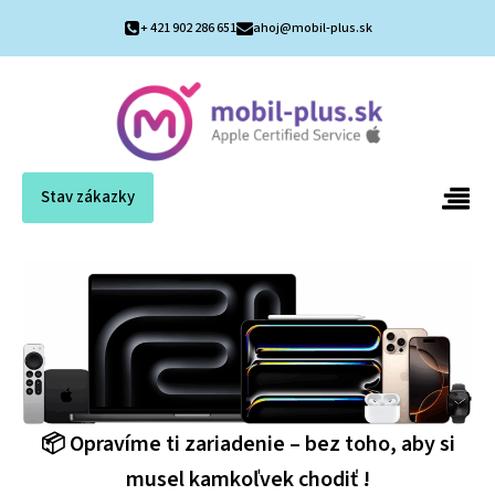
+ 421 902 286 651
ahoj@mobil-plus.sk
Stav zákazky
📦 Opravíme ti zariadenie – bez toho, aby si
musel kamkoľvek chodiť !