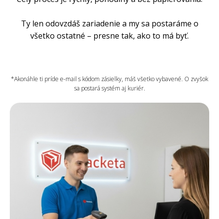
Ty len odovzdáš zariadenie a my sa postaráme o
všetko ostatné – presne tak, ako to má byť.
*Akonáhle ti príde e-mail s kódom zásielky, máš všetko vybavené. O zvyšok
sa postará systém aj kuriér.