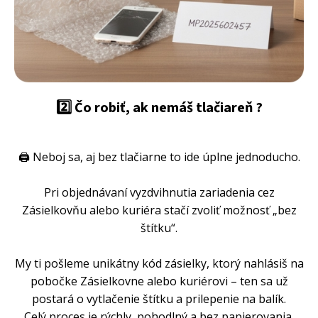
2️⃣ Čo robiť, ak nemáš tlačiareň ?
🖨️ Neboj sa, aj bez tlačiarne to ide úplne jednoducho.
Pri objednávaní vyzdvihnutia zariadenia cez
Zásielkovňu alebo kuriéra stačí zvoliť možnosť „bez
štítku“.
My ti pošleme unikátny kód zásielky, ktorý nahlásiš na
pobočke Zásielkovne alebo kuriérovi – ten sa už
postará o vytlačenie štítku a prilepenie na balík.
Celý proces je rýchly, pohodlný a bez papierovania.