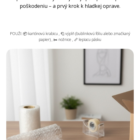
poškodeniu – a prvý krok k hladkej oprave.
POUŽI: 📦 kartónovú krabicu , 🧻 výplň (bublinkovú fóliu alebo zmačkaný
papier) , ✂️ nožnice , 📏 lepiacu pásku