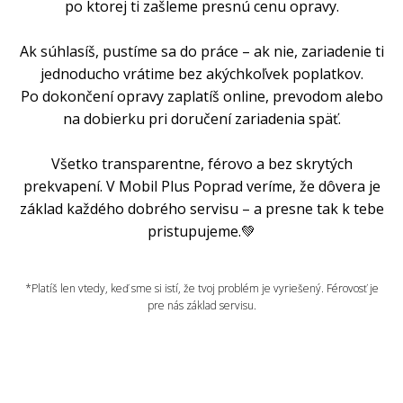
po ktorej ti zašleme presnú cenu opravy.
Ak súhlasíš, pustíme sa do práce – ak nie, zariadenie ti
jednoducho vrátime bez akýchkoľvek poplatkov.
Po dokončení opravy zaplatíš online, prevodom alebo
na dobierku pri doručení zariadenia späť.
Všetko transparentne, férovo a bez skrytých
prekvapení. V Mobil Plus Poprad veríme, že dôvera je
základ každého dobrého servisu – a presne tak k tebe
pristupujeme.💚
*Platíš len vtedy, keď sme si istí, že tvoj problém je vyriešený. Férovosť je
pre nás základ servisu.