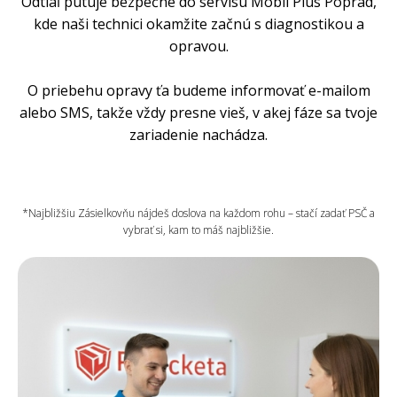
Odtiaľ putuje bezpečne do servisu Mobil Plus Poprad,
kde naši technici okamžite začnú s diagnostikou a
opravou.
O priebehu opravy ťa budeme informovať e-mailom
alebo SMS, takže vždy presne vieš, v akej fáze sa tvoje
zariadenie nachádza.
*Najbližšiu Zásielkovňu nájdeš doslova na každom rohu – stačí zadať PSČ a
vybrať si, kam to máš najbližšie.