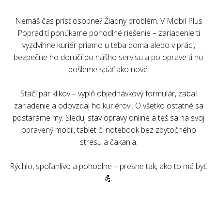
Nemáš čas prísť osobne? Žiadny problém. V Mobil Plus
Poprad ti ponúkame pohodlné riešenie – zariadenie ti
vyzdvihne kuriér priamo u teba doma alebo v práci,
bezpečne ho doručí do nášho servisu a po oprave ti ho
pošleme späť ako nové.
Stačí pár klikov – vyplň objednávkový formulár, zabaľ
zariadenie a odovzdaj ho kuriérovi. O všetko ostatné sa
postaráme my. Sleduj stav opravy online a teš sa na svoj
opravený mobil, tablet či notebook bez zbytočného
stresu a čakania.
Rýchlo, spoľahlivo a pohodlne – presne tak, ako to má byť.
💪